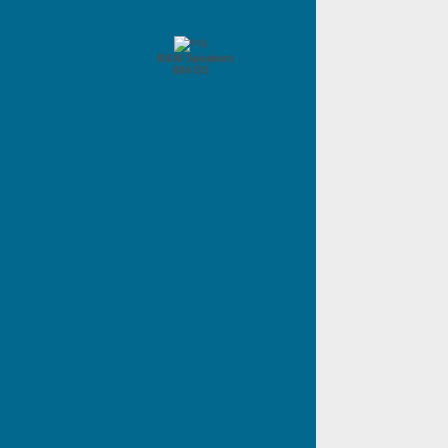
B&W Speakers
804 D3